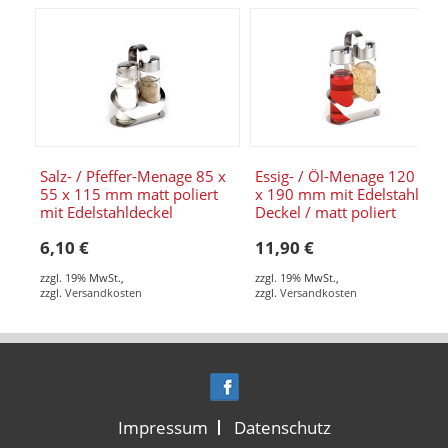
Salz- / Pfeffer-Menage 85 x
Essig- / Öl-Menage 120 x 8
55 x 115 mm matt poliert
x 190 mm mit Edelstahl-
mit Edelstahldeckel
Deckel / matt poliert
6,10 €
11,90 €
zzgl. 19% MwSt.
,
zzgl. 19% MwSt.
,
zzgl.
Versandkosten
zzgl.
Versandkosten
Impressum
Datenschutz