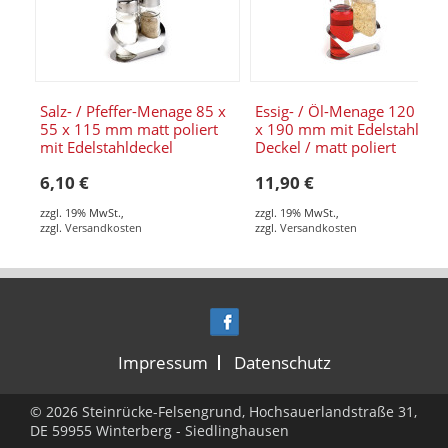
Salz- / Pfeffer-Menage 85 x
Essig- / Öl-Menage 120 x 8
55 x 115 mm matt poliert
x 190 mm mit Edelstahl-
mit Edelstahldeckel
Deckel / matt poliert
6,10 €
11,90 €
zzgl. 19% MwSt.
,
zzgl. 19% MwSt.
,
zzgl.
Versandkosten
zzgl.
Versandkosten
Impressum
Datenschutz
© 2026 Steinrücke-Felsengrund, Hochsauerlandstraße 31,
DE 59955 Winterberg - Siedlinghausen