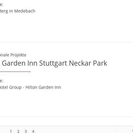
e:
lBerg in Medebach
nale Projekte
n Garden Inn Stuttgart Neckar Park
e:
otel Group - Hilton Garden Inn
1
2
3
4