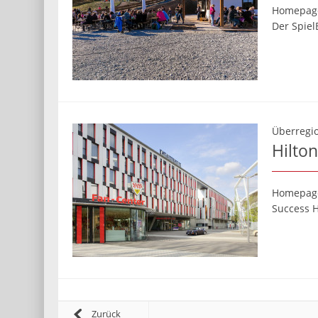
Homepag
Der Spie
Überregio
Hilto
Homepag
Success H
Zurück