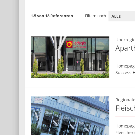
1-5 von 18 Referenzen
Filtern nach
Überregio
Apart
Homepag
Success H
Regionale
Fleis
Homepag
Fleischer