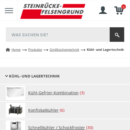
0
Home
Produkte
Großküchentechnik
Kühl- und Lagertechnik
KÜHL- UND LAGERTECHNIK
Kühl-Ge­fri­er-Kom­bi­na­ti­on
(3)
Kon­fis­kat­küh­ler
(6)
Sch­nell­küh­ler / Schock­fros­ter
(30)