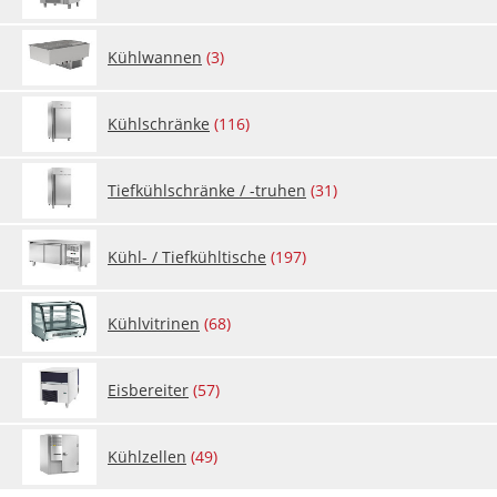
Kühl­wan­nen
(3)
Kühl­schrän­ke
(116)
Tief­kühl­schrän­ke / -tru­hen
(31)
Kühl- / Tief­kühl­ti­sche
(197)
Kühl­vi­tri­nen
(68)
Eis­be­rei­ter
(57)
Kühl­zel­len
(49)