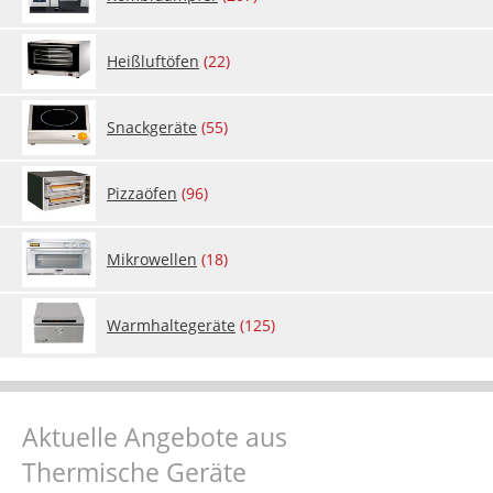
Heißl­uft­ö­fen
(22)
Snack­ge­rä­te
(55)
Piz­zaö­fen
(96)
Mi­kro­wel­len
(18)
Warm­hal­te­ge­rä­te
(125)
Aktuelle Angebote aus
Thermische Geräte