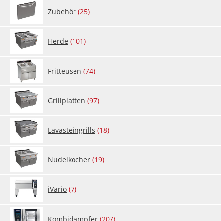
Zu­be­hör
(25)
Her­de
(101)
Fritteu­sen
(74)
Grill­plat­ten
(97)
La­vast­ein­grills
(18)
Nu­del­ko­cher
(19)
iVa­rio
(7)
Kom­bi­dämp­fer
(207)