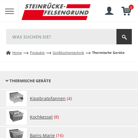
0
Home
Produkte
Großküchentechnik
Thermische Geräte
THERMISCHE GERÄTE
Kipp­b­ratp­fan­nen
(4)
Koch­kes­sel
(8)
Bains-Ma­rie
(16)