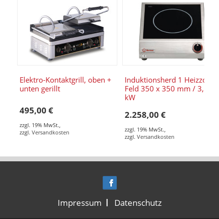
Elektro-Kontaktgrill, oben +
Induktionsherd 1 Heizzone 
unten gerillt
Feld 350 x 350 mm / 3,50
kW
495,00 €
2.258,00 €
zzgl. 19% MwSt.
,
zzgl. 19% MwSt.
,
zzgl.
Versandkosten
zzgl.
Versandkosten
Impressum
Datenschutz