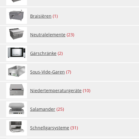
Brai­siè­ren
(1)
Neu­tra­l­e­le­men­te
(23)
Gär­schrän­ke
(2)
Sous-Vi­de-Ga­ren
(7)
Nie­der­tem­pe­ra­tur­ge­rä­te
(10)
Sa­la­man­der
(25)
Sch­nell­gar­sys­te­me
(31)