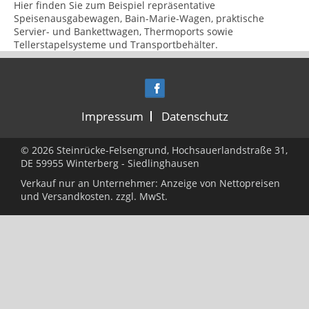
Hier finden Sie zum Beispiel repräsentative
Speisenausgabewagen, Bain-Marie-Wagen, praktische
Servier- und Bankettwagen, Thermoports sowie
Tellerstapelsysteme und Transportbehälter.
Impressum
Datenschutz
© 2026 Steinrücke-Felsengrund, Hochsauerlandstraße 31,
DE 59955 Winterberg - Siedlinghausen
Verkauf nur an Unternehmer: Anzeige von Nettopreisen
und
Versandkosten.
zzgl. MwSt.