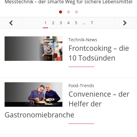
Messtechnik – der smarte Weg für sichere Lebensmittel
1
2
3
4
5
...
7
Technik-News
Frontcooking – die
10 Todsünden
Food-Trends
Convenience – der
Helfer der
Gastronomiebranche