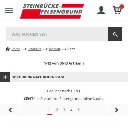
0
Home
Produkte
Marken
Cent
1-12 von 3643 Artikeln
SORTIERUNG NACH REIHENFOLGE
Gesucht nach
CENT
CENT
bei Steinrücke-Felsengrund online kaufen
1
2
3
4
5