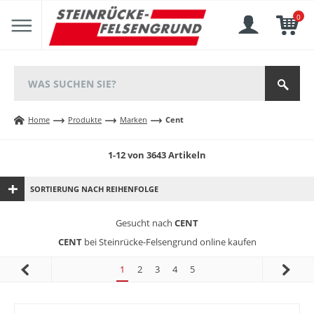
0
Home
Produkte
Marken
Cent
1-12 von 3643 Artikeln
SORTIERUNG NACH REIHENFOLGE
Gesucht nach
CENT
CENT
bei Steinrücke-Felsengrund online kaufen
1
2
3
4
5