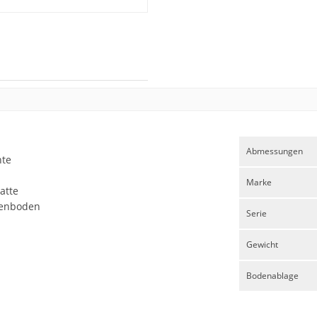
Abmessungen
nte
Marke
atte
henboden
Serie
Gewicht
Bodenablage