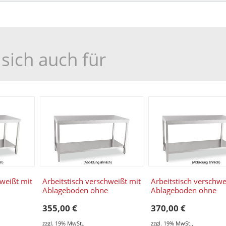
sich auch für
hweißt mit
Arbeitstisch verschweißt mit
Arbeitstisch verschwe
Ablageboden ohne
Ablageboden ohne
600 x
Aufkantung 1000 x 600 x
Aufkantung 1100 x 6
355,00 €
370,00 €
850 mm
850 mm
zzgl. 19% MwSt.
,
zzgl. 19% MwSt.
,