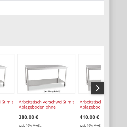
ißt mit
Arbeitstisch verschweißt mit
Arbeitstisch verschweiß
Ablageboden ohne
Ablageboden ohne
00 x
Aufkantung 1200 x 600 x
Aufkantung 1300 x 600
380,00 €
410,00 €
850 mm
850 mm
zzgl. 19% MwSt.
,
zzgl. 19% MwSt.
,