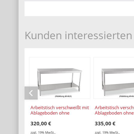
Kunden interessierten 
Arbeitstisch verschweißt mit
Arbeitstisch versc
Ablageboden ohne
Ablageboden ohne
Aufkantung 800 x 600 x
Aufkantung 900 x 
320,00 €
335,00 €
850 mm
850 mm
zzgl. 19% MwSt.
,
zzgl. 19% MwSt.
,