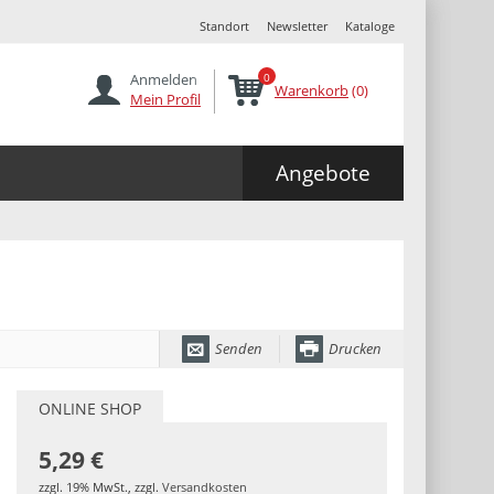
Standort
Newsletter
Kataloge
Anmelden
0
Warenkorb
(0)
Mein Profil
Angebote
Senden
Drucken
ONLINE SHOP
5,29 €
zzgl. 19% MwSt.
,
zzgl.
Versandkosten