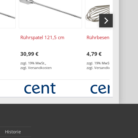
Rührspatel 121,5 cm
Rührbesen 20cm
30,99 €
4,79 €
zzgl. 19% MwSt.
,
zzgl. 19% MwSt.
,
zzgl.
Versandkosten
zzgl.
Versandkosten
Historie