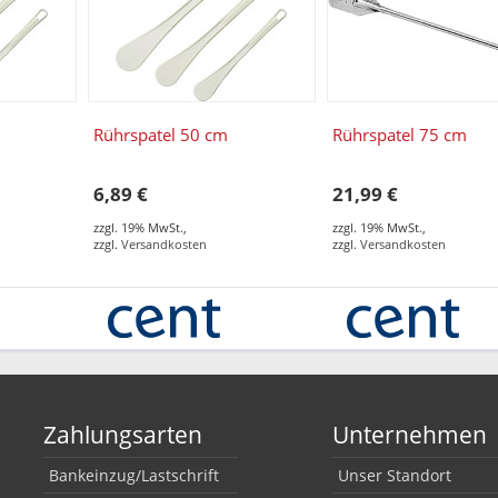
Rührspatel 50 cm
Rührspatel 75 cm
6,89 €
21,99 €
zzgl. 19% MwSt.
,
zzgl. 19% MwSt.
,
zzgl.
Versandkosten
zzgl.
Versandkosten
Zahlungsarten
Unternehmen
Bankeinzug/Lastschrift
Unser Standort