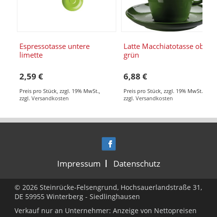
Espressotasse untere
Latte Macchiatotasse obere
limette
grün
2,59 €
6,88 €
Preis pro Stück
,
zzgl. 19% MwSt.
,
Preis pro Stück
,
zzgl. 19% MwSt.
,
zzgl.
Versandkosten
zzgl.
Versandkosten
Impressum
Datenschutz
© 2026 Steinrücke-Felsengrund, Hochsauerlandstraße 31,
DE 59955 Winterberg - Siedlinghausen
Verkauf nur an Unternehmer: Anzeige von Nettopreisen