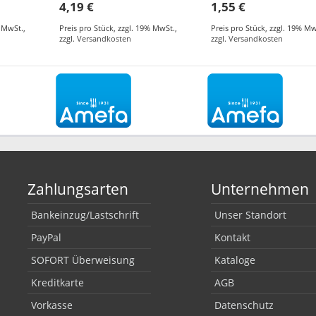
4,19 €
1,55 €
% MwSt.
,
Preis pro Stück
,
zzgl. 19% MwSt.
,
Preis pro Stück
,
zzgl. 19% Mw
zzgl.
Versandkosten
zzgl.
Versandkosten
Zahlungsarten
Unternehmen
Bankeinzug/Lastschrift
Unser Standort
PayPal
Kontakt
SOFORT Überweisung
Kataloge
Kreditkarte
AGB
Vorkasse
Datenschutz