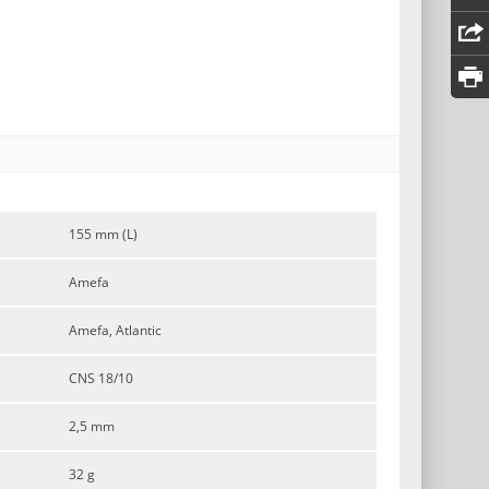
155 mm (L)
Amefa
Amefa, Atlantic
CNS 18/10
2,5 mm
32 g