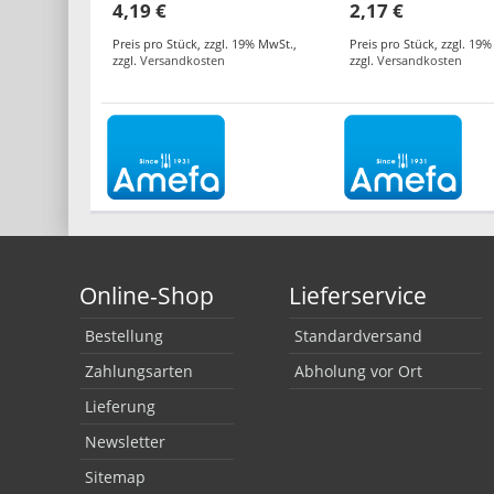
4,19 €
2,17 €
Preis pro Stück
,
zzgl. 19% MwSt.
,
Preis pro Stück
,
zzgl. 19
zzgl.
Versandkosten
zzgl.
Versandkosten
Online-Shop
Lieferservice
Bestellung
Standardversand
Zahlungsarten
Abholung vor Ort
Lieferung
Newsletter
Sitemap