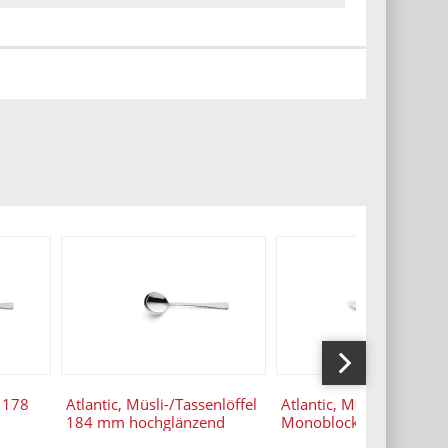
l 178
Atlantic, Müsli-/Tassenlöffel
Atlantic, Menümesser
184 mm hochglänzend
Monoblock 208 mm
hochglänzend