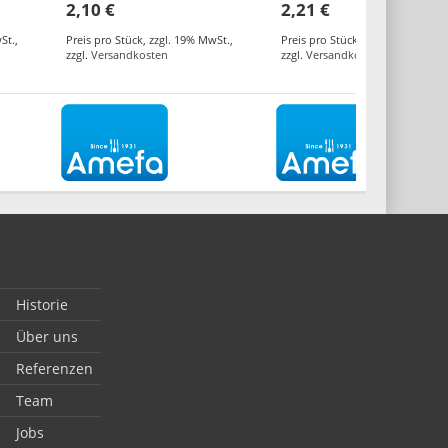
2,10 €
2,21 €
St.
,
Preis pro Stück
,
zzgl. 19% MwSt.
,
Preis pro Stück
,
zzgl. 19% MwSt.
,
zzgl.
Versandkosten
zzgl.
Versandkosten
Historie
Über uns
Referenzen
Team
Jobs