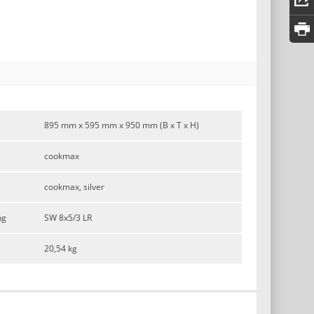
895 mm x 595 mm x 950 mm (B x T x H)
cookmax
cookmax, silver
ng
SW 8x5/3 LR
20,54 kg