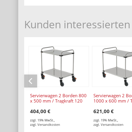
Kunden interessierten 
Servierwagen 2 Borden 800
Servierwagen 2 Bo
x 500 mm / Tragkraft 120
1000 x 600 mm / T
kg / 870 x 570 x 950 mm
120 kg / 1070 x 6
404,00 €
621,00 €
mm
zzgl. 19% MwSt.
,
zzgl. 19% MwSt.
,
zzgl.
Versandkosten
zzgl.
Versandkosten