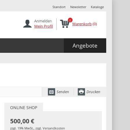
Standort
Newsletter
Kataloge
Anmelden
0
Warenkorb
(0)
Mein Profil
Angebote
Senden
Drucken
ONLINE SHOP
500,00 €
zzgl. 19% MwSt.
,
zzgl.
Versandkosten