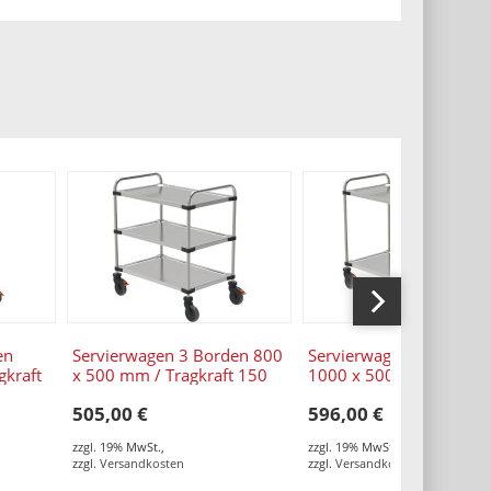
en
Servierwagen 3 Borden 800
Servierwagen 2 Borden
gkraft
x 500 mm / Tragkraft 150
1000 x 500 mm / Tragkr
x 1260
kg / 870 x 570 x 950 mm
120 kg / 1070 x 570 x 
505,00 €
596,00 €
mm
zzgl. 19% MwSt.
,
zzgl. 19% MwSt.
,
zzgl.
Versandkosten
zzgl.
Versandkosten