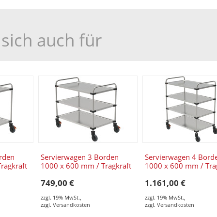
sich auch für
rden
Servierwagen 3 Borden
Servierwagen 4 Bord
ragkraft
1000 x 600 mm / Tragkraft
1000 x 600 mm / Tra
70 x 950
150 kg / 1070 x 670 x 950
160 kg / 1070 x 670 
749,00 €
1.161,00 €
mm
mm
zzgl. 19% MwSt.
,
zzgl. 19% MwSt.
,
zzgl.
Versandkosten
zzgl.
Versandkosten