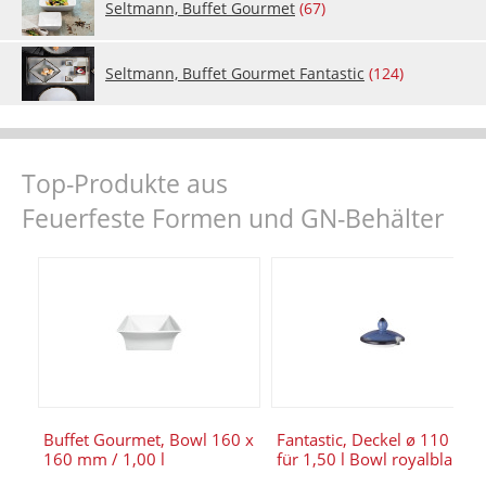
Selt­mann, Buf­fet Gour­met
(67)
Selt­mann, Buf­fet Gour­met Fan­tastic
(124)
Top-Produkte aus
Feuerfeste Formen und GN-Behälter
Buffet Gourmet, Bowl 160 x
Fantastic, Deckel ø 110 mm
160 mm / 1,00 l
für 1,50 l Bowl royalblau