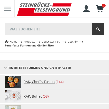
0
Home
Produkte
Gedeckter Tisch
Geschirr
Feuerfeste Formen und GN-Behälter
FEUERFESTE FORMEN UND GN-BEHÄLTER
RAK, Chef´s Fu­si­on
(144)
RAK, Buf­fet
(58)