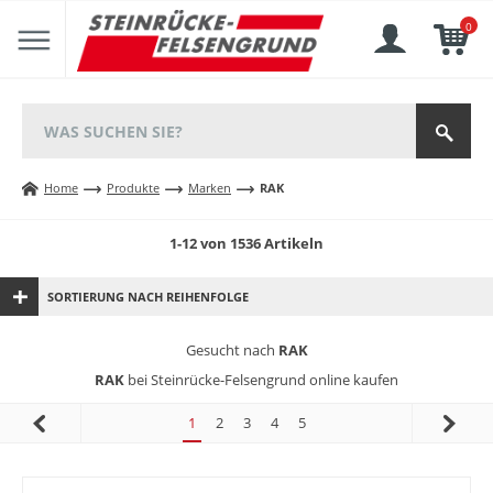
0
Home
Produkte
Marken
RAK
1-12 von 1536 Artikeln
SORTIERUNG NACH REIHENFOLGE
Gesucht nach
RAK
RAK
bei Steinrücke-Felsengrund online kaufen
1
2
3
4
5