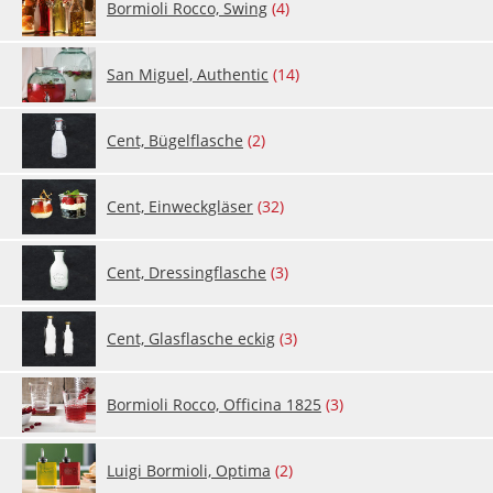
Bor­mio­li Roc­co, Swing
(4)
San Mi­gu­el, Au­thentic
(14)
Cent, Bü­gel­fla­sche
(2)
Cent, Ein­weck­glä­ser
(32)
Cent, Dres­sing­fla­sche
(3)
Cent, Glas­fla­sche eckig
(3)
Bor­mio­li Roc­co, Of­fi­ci­na 1825
(3)
Lu­i­gi Bor­mio­li, Opti­ma
(2)