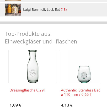
Lu­i­gi Bor­mio­li, Lock-Eat
(13)
Top-Produkte aus
Einweckgläser und -flaschen
Dressingflasche 0,29l
Authentic, Stemless Becher
ø 110 mm / 0,65 l
1,69 €
4,13 €