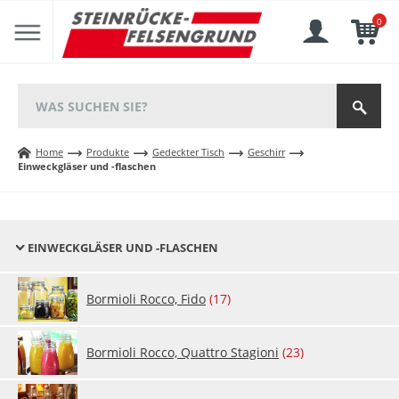
0
Home
Produkte
Gedeckter Tisch
Geschirr
Einweckgläser und -flaschen
EINWECKGLÄSER UND -FLASCHEN
Bor­mio­li Roc­co, Fi­do
(17)
Bor­mio­li Roc­co, Quat­tro Sta­gio­ni
(23)