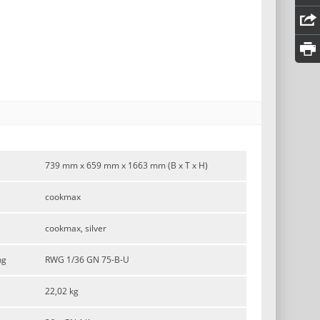
739 mm x 659 mm x 1663 mm (B x T x H)
cookmax
cookmax, silver
ng
RWG 1/36 GN 75-B-U
22,02 kg