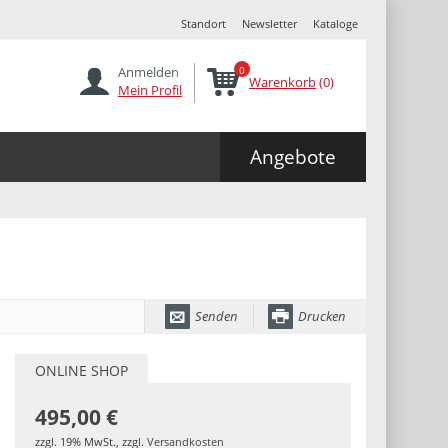
Standort
Newsletter
Kataloge
Anmelden
0
Warenkorb
(0)
Mein Profil
Angebote
Senden
Drucken
ONLINE SHOP
495,00 €
zzgl. 19% MwSt.
,
zzgl.
Versandkosten