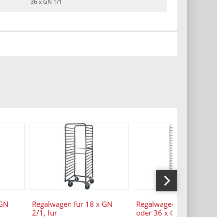
36 x GN 1/1
 GN
Regalwagen für 18 x GN
Regalwagen 18 x GN 2/
2/1, für
oder 36 x GN 1/1 / mit