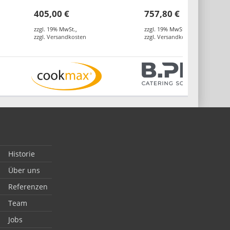
Einfahrkühlschränke,
Kunststoffrollen
405,00 €
757,80 €
vollverschweisst
zzgl. 19% MwSt.
,
zzgl. 19% MwSt.
,
zzgl.
Versandkosten
zzgl.
Versandkosten
Historie
Über uns
Referenzen
Team
Jobs