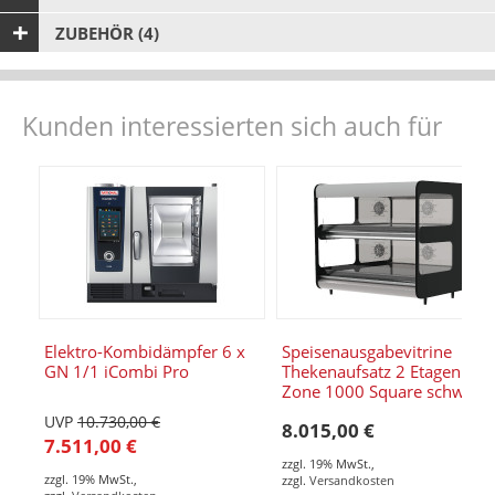
ZUBEHÖR (4)
Kunden interessierten sich auch für
Elektro-Kombidämpfer 6 x
Speisenausgabevitrine
GN 1/1 iCombi Pro
Thekenaufsatz 2 Etagen /
Zone 1000 Square schwarz
UVP
10.730,00 €
8.015,00 €
7.511,00 €
zzgl. 19% MwSt.
,
zzgl. 19% MwSt.
,
zzgl.
Versandkosten