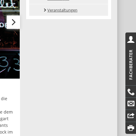
Veranstaltungen
FACHBERATER
 die
te dem
gart
ants
lock im