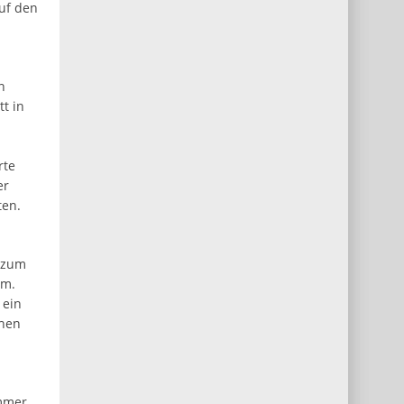
uf den
n
t in
rte
er
ten.
d zum
um.
 ein
chen
immer