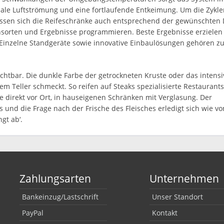
imale Luftströmung und eine fortlaufende Entkeimung. Um die Zykl
lassen sich die Reifeschränke auch entsprechend der gewünschten 
chsorten und Ergebnisse programmieren. Beste Ergebnisse erzielen
 Einzelne Standgeräte sowie innovative Einbaulösungen gehören z
ichtbar. Die dunkle Farbe der getrockneten Kruste oder das intensi
em Teller schmeckt. So reifen auf Steaks spezialisierte Restaurant
e direkt vor Ort, in hauseigenen Schränken mit Verglasung. Der
und die Frage nach der Frische des Fleisches erledigt sich wie vo
gt ab‘.
Zahlungsarten
Unternehmen
Bankeinzug/Lastschrift
Unser Standort
PayPal
Kontakt