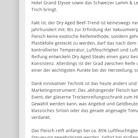
Hotel Grand Elysee sowie das Schweizer Lamm & Le
Tisch bringt.
Fakt ist, der Dry Aged Beef-Trend ist keineswegs ne
Jahrhundert mit. Bis zur Erfindung der Vakuumver
Fleisch keine exotische Reifemethode, sondern geh
Plastikfolie gesteckt zu werden, darf das nach de
kontrollierter Temperatur, Luftfeuchtigkeit und L
Reifung entwickeln Dry Aged Steaks einen ganz bes
Konsistenz. Allerdings ist der Grad zwischen Reif
einer der wichtigsten Punkte bei der Herstellung, s
Dank innovativer Technik ist das heute anders un
Marketinginstrument: Das ‚abhängende‘ Fleisch ka
Event, der gläserne Trockenreifungsschrank zum 
Gewählt werden kann, was Angebot und Geldbeutel 
klassisches Sirloin oder das gerade angesagte T
verdankt.
Das Fleisch reift anfangs bei ca. 85% Luftfeuchtigk
Steuerung gewährleistet werden. Selbst bei gro