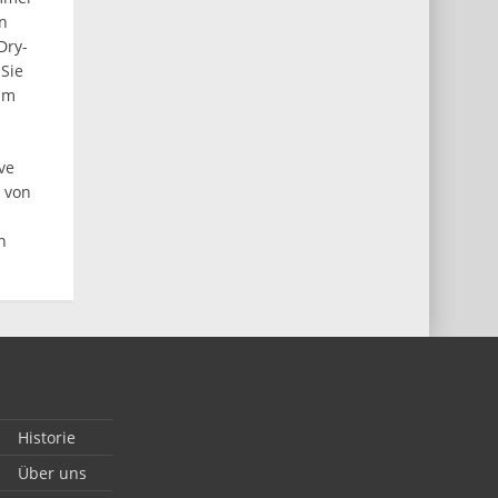
en
Dry-
 Sie
um
ve
s von
n
Historie
Über uns