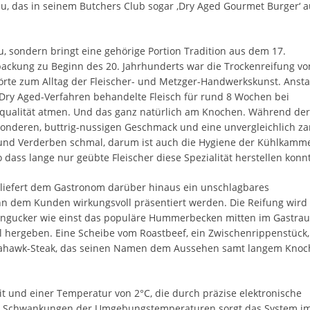
u, das in seinem Butchers Club sogar ‚Dry Aged Gourmet Burger‘ a
u, sondern bringt eine gehörige Portion Tradition aus dem 17.
packung zu Beginn des 20. Jahrhunderts war die Trockenreifung vo
örte zum Alltag der Fleischer- und Metzger-Handwerkskunst. Anstat
m Dry Aged-Verfahren behandelte Fleisch für rund 8 Wochen bei
uftqualität atmen. Und das ganz natürlich am Knochen. Während der
onderen, buttrig-nussigen Geschmack und eine unvergleichlich za
e und Verderben schmal, darum ist auch die Hygiene der Kühlkamm
o dass lange nur geübte Fleischer diese Spezialität herstellen konn
d liefert dem Gastronom darüber hinaus ein unschlagbares
nn dem Kunden wirkungsvoll präsentiert werden. Die Reifung wir
Hingucker wie einst das populäre Hummerbecken mitten im Gastra
hergeben. Eine Scheibe vom Roastbeef, ein Zwischenrippenstück,
omahawk-Steak, das seinen Namen dem Aussehen samt langem Kno
eit und einer Temperatur von 2°C, die durch präzise elektronische
ßen Schwankungen der Umgebungstemperaturen sorgt das System 