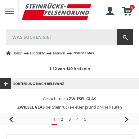
0
Home
Produkte
Marken
Zwiesel Glas
1-12 von 149 Artikeln
SORTIERUNG NACH RELEVANZ
Gesucht nach
ZWIESEL GLAS
ZWIESEL GLAS
bei Steinrücke-Felsengrund online kaufen
1
2
3
4
5