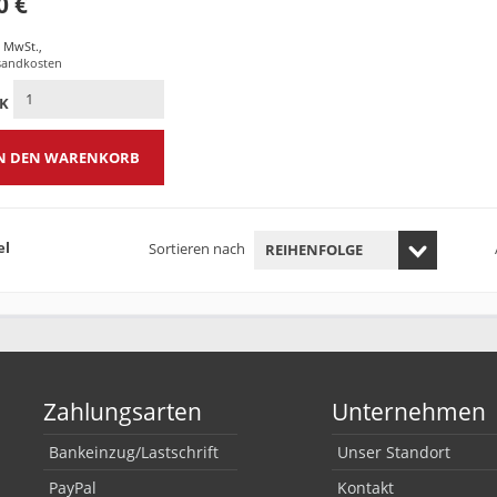
0 €
% MwSt.
,
sandkosten
CK
N DEN WARENKORB
el
Sortieren nach
Zahlungsarten
Unternehmen
Bankeinzug/Lastschrift
Unser Standort
PayPal
Kontakt