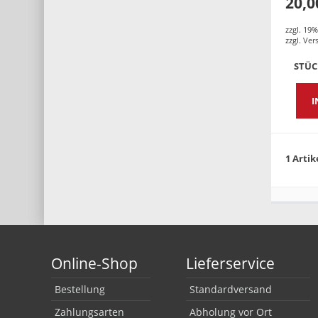
20,0
zzgl. 19
zzgl.
Ver
STÜ
I
1 Artik
Online-Shop
Lieferservice
Bestellung
Standardversand
Zahlungsarten
Abholung vor Ort