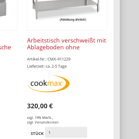
Arbeitstisch verschweißt mit
sche
Ablageboden ohne
Aufkantung 800 x 600 x 850
Artikel-Nr.: CMX-911229
mm
Lieferzeit: ca. 2-5 Tage
320,00 €
zzgl. 19% MwSt.
,
zzgl.
Versandkosten
STÜCK