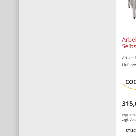
Arbei
Selb
100 
Artikel
600 
Lieferze
315,
zzgl. 19
zzgl.
Ver
STÜ