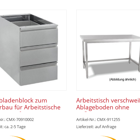
bladenblock zum
Arbeitstisch verschwei
rbau für Arbeitstische
Ablageboden ohne
mm Tiefe
Aufkantung 800 x 600 
-Nr.: CMX-70910002
Artikel-Nr.: CMX-911255
mm
it: ca. 2-5 Tage
Lieferzeit: auf Anfrage