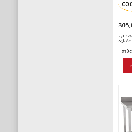
305,
zzgl. 19
zzgl.
Ver
STÜ
I