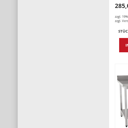
285,
zzgl. 19
zzgl.
Ver
STÜ
I