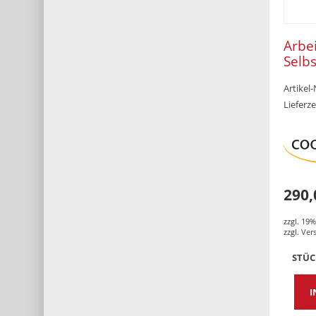
Arbei
Selb
100 
Artikel
600 
Lieferze
290,
zzgl. 19
zzgl.
Ver
STÜ
I