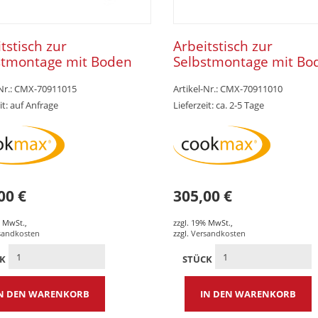
tstisch zur
Arbeitstisch zur
stmontage mit Boden
Selbstmontage mit Bo
mm Aufkantung 1400 x
ohne Aufkantung 1600
-Nr.: CMX-70911015
Artikel-Nr.: CMX-70911010
x 850 mm
x 850 mm
it: auf Anfrage
Lieferzeit: ca. 2-5 Tage
00 €
305,00 €
% MwSt.
,
zzgl. 19% MwSt.
,
sandkosten
zzgl.
Versandkosten
CK
STÜCK
N DEN WARENKORB
IN DEN WARENKORB