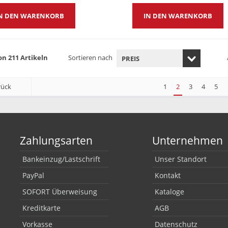
N DEN WARENKORB
IN DEN WARENKORB
on 211 Artikeln
Sortieren nach
rück
1
2
3
4
5
Zahlungsarten
Unternehmen
Bankeinzug/Lastschrift
Unser Standort
PayPal
Kontakt
SOFORT Überweisung
Kataloge
Kreditkarte
AGB
Vorkasse
Datenschutz