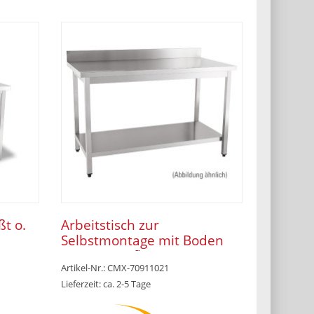
ßt o.
Arbeitstisch zur
Selbstmontage mit Boden
x 850
100 mm Aufkantung 1400 x
Artikel-Nr.: CMX-70911021
700 x 850 mm
Lieferzeit: ca. 2-5 Tage