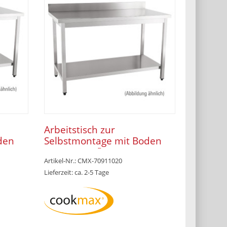
Arbeitstisch zur
den
Selbstmontage mit Boden
 x 600
100 mm Aufkantung 1200 x
Artikel-Nr.: CMX-70911020
700 x 850 mm
Lieferzeit: ca. 2-5 Tage