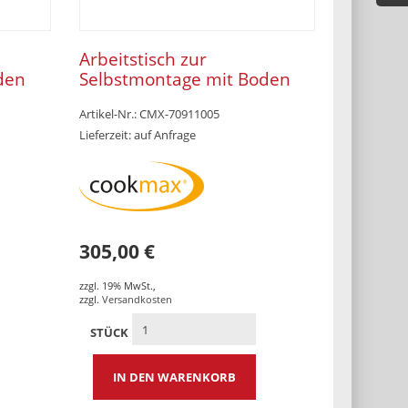
Arbeitstisch zur
den
Selbstmontage mit Boden
 x 700
ohne Aufkantung 1800 x 600
Artikel-Nr.: CMX-70911005
x 850 mm
Lieferzeit: auf Anfrage
305,00 €
zzgl. 19% MwSt.
,
zzgl.
Versandkosten
STÜCK
IN DEN WARENKORB