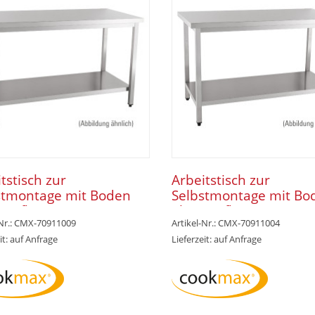
tstisch zur
Arbeitstisch zur
stmontage mit Boden
Selbstmontage mit Bo
 Aufkantung 1400 x 700
ohne Aufkantung 1600
-Nr.: CMX-70911009
Artikel-Nr.: CMX-70911004
0 mm
x 850 mm
it: auf Anfrage
Lieferzeit: auf Anfrage