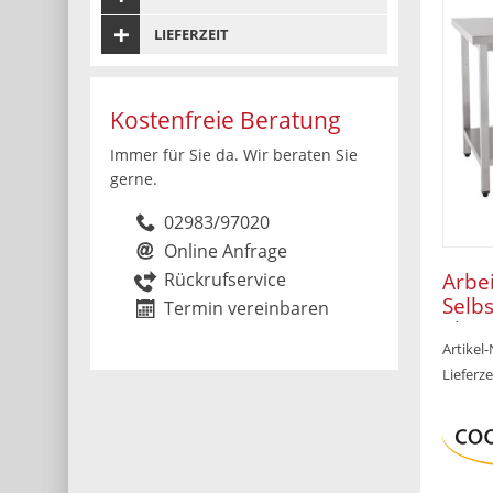
LIEFERZEIT
Kostenfreie Beratung
Immer für Sie da. Wir beraten Sie
gerne.
02983/97020
Online Anfrage
Rückrufservice
Arbei
Selb
Termin vereinbaren
ohne
Artikel
x 85
Lieferze