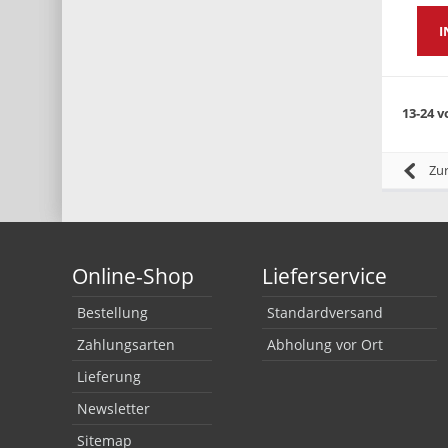
I
13-24 v
Zu
Online-Shop
Lieferservice
Bestellung
Standardversand
Zahlungsarten
Abholung vor Ort
Lieferung
Newsletter
Sitemap