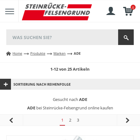
0
Home
Produkte
Marken
ADE
1-12 von 25 Artikeln
SORTIERUNG NACH REIHENFOLGE
Gesucht nach
ADE
ADE
bei Steinrücke-Felsengrund online kaufen
1
2
3